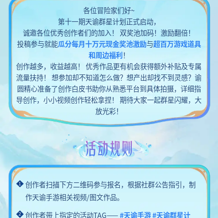
各位冒险家们好~
第十一期天谕群星计划正式启动，
诚邀各位优秀创作者们的加入！ 双奖池加码！激励翻倍！
投稿参与就能
瓜分每月十万元现金奖池激励
与
超百万游戏道具
和周边福利
！
创作越多，收益越高！ 优秀作品更有机会获得额外补贴及专属
流量扶持！ 想参加却不知道怎么做？想产出却找不到灵感？谕
圆精心准备了创作白皮书助你从熟悉平台到具体拍摄，详细指
导创作，小小视频创作轻松拿捏！ 期待大家一起群星闪耀，大
放光彩！
活动规则
创作者扫描下方二维码参与报名，根据社群公告指引，制
1
作天谕手游相关视频/图文作品。
创作者带上指定的活动TAG——
#天谕手游 #天谕群星计
2