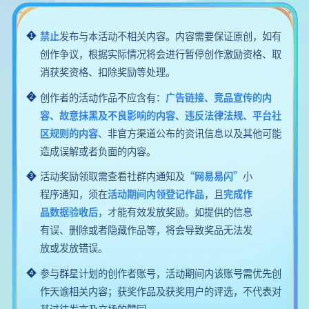
禁止
发布与本活动不相关内容。内容需要保证原创，如有
1
创作争议，根据实际情况将会进行暂停创作激励资格、取
消获奖资格、扣除奖励等处理。
创作者的活动作品不应含有：
广告链接、竞品宣传的内
2
容、故意抹黑及不良影响的内容、违反法律法规、平台社
区规则的内容
、非官方渠道公布的资讯信息以及其他可能
造成误解或者负面的内容。
活动奖励领取需查看社群内通知及
“网易易闪”
小
3
程序通知，须在
活动期间内领登记作品
，且
完成作
品数据验收后
，才能有效发放奖励。如提供的信息
有误、删除或者隐藏作品等，将会导致奖品无法发
放或发放错误。
参与群星计划的创作者账号，活动期间内该账号需优先创
4
作天谕相关内容；获奖作品及获奖用户的评选，不代表对
其过往发言及立场的赞同。