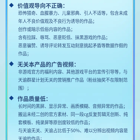
价值观导向不正确：
恐怖猎奇、血腥暴力、儿童邪典、引人不适等，包含未成
年人不良价值观及不良行为诱导的作品；
创作或暗示低俗内容的作品；
含有拉踩、辱骂、恶意贬低、抹黑游戏的作品；
恶意骗赞、诱导评论转发互动刻意挑起矛盾等数据作假的
作品；
无关本产品的广告视频：
非游戏官方的福利内容、其他游戏平台的宣传引导等，与
天谕群星计划无关的营销推广作品（粉丝抽奖不在限制范
围）；
作品质量低：
长时间的黑屏、显示异常、画质模糊、音频异常的作品；
搬运未经二创的官方素材、同一段cg反复剪辑无创新、纯
套模板、纯录屏等原创度较低的作品；
与天谕无关、天谕占比低于50%、难以分辨出视频内容是
天谕的作品；