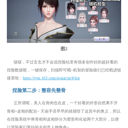
图2
咳咳，不过玄玄才不会说捏脸站里有很多创作好的超好看的
捏脸数据呢，一键保存，扫描即可哦~机智的冒险级们已经戳进链
接里啦：
https://tym.163.com/avatar/m/#/list
捏脸第二步：整容先整骨
正所谓呢，美人在骨肉也在皮，一个好看的外形自然离不开
骨相+皮相的配合~ 天谕手语早早的就领悟了这其中的奥义，所以
在捏脸系统中将骨相和皮相拆分为塑形和化妆两个大部分，以便
让冒险家们更好的去创造人物角色~