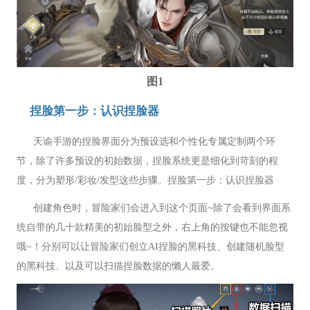
图1
捏脸第一步：认识捏脸器
天谕手游的捏脸界面分为预设选和个性化专属定制两个环
节，除了许多预设的初始数据，捏脸系统更是细化到苛刻的程
度，分为塑形/彩妆/发型这些步骤。捏脸第一步：认识捏脸器
创建角色时，冒险家们会进入到这个页面~除了会看到界面系
统自带的几十款精美的初始脸型之外，右上角的按键也不能忽视
哦~！分别可以让冒险家们创立AI捏脸的黑科技、创建随机脸型
的黑科技、以及可以扫描捏脸数据的懒人最爱。