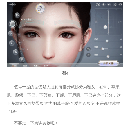
图4
值得一提的是仅是人脸轮廓部分就拆分为额头、颧骨、苹果
肌、脸颊、下巴、下颌角、下颌、下唇肌、下巴尖这些部分，这
下充满古风的鹅蛋脸/时尚的瓜子脸/可爱的圆脸/还不是说捏就捏
了吗~
不要走，下篇讲美妆啦！