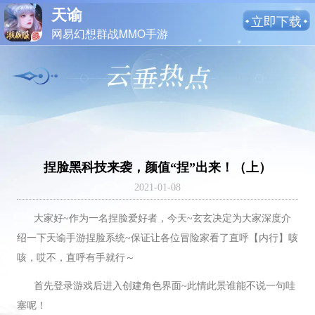
天谕
立即下载
网易幻想群战MMO手游
捏脸黑科技来袭，颜值“捏”出来！（上）
2021-01-08
大家好~作为一名捏脸爱好者，今天~玄玄决定为大家深度介
绍一下天谕手游捏脸系统~保证让各位冒险家看了直呼【内行】咳
咳，哎不，直呼有手就行～
首先登录游戏后进入创建角色界面~此情此景谁能不说一句哇
塞呢！