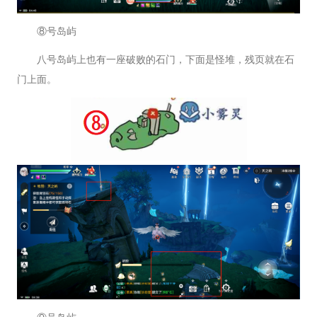
⑧号岛屿
八号岛屿上也有一座破败的石门，下面是怪堆，残页就在石
门上面。