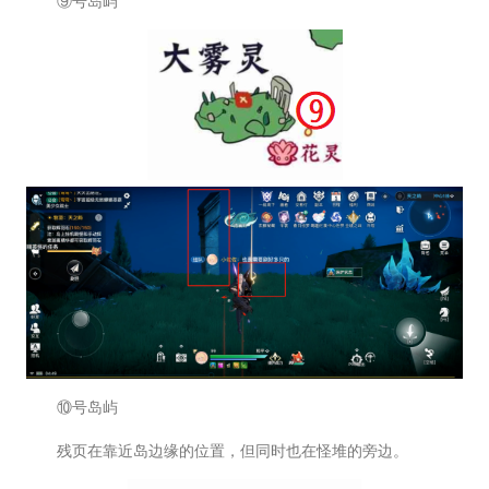
⑨号岛屿
⑩号岛屿
残页在靠近岛边缘的位置，但同时也在怪堆的旁边。