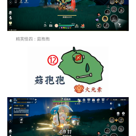
精英怪四：菇孢孢