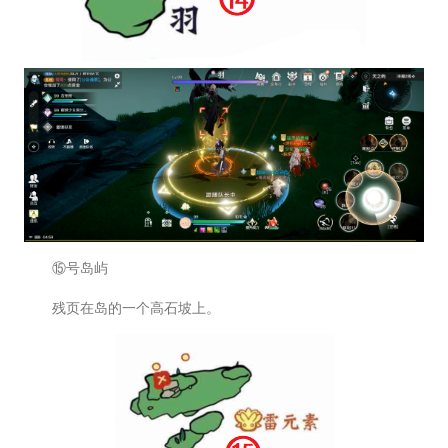
⑮号岛屿
残页在岛的一个高石坡上。