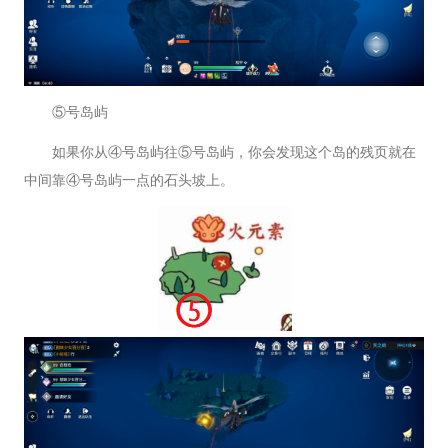
⑤号岛屿
如果你从④号岛屿往⑤号岛屿，你会发现这个岛的残页就在
中间靠④号岛屿一点的石头坡上。