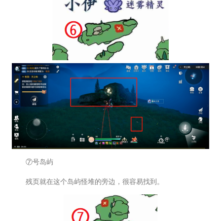
⑦号岛屿
残页就在这个岛屿怪堆的旁边，很容易找到。