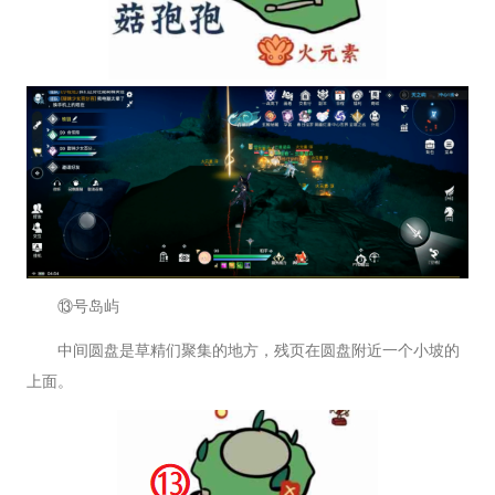
⑬号岛屿
中间圆盘是草精们聚集的地方，残页在圆盘附近一个小坡的
上面。