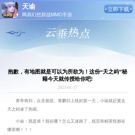
天谕
立即下载
网易幻想群战MMO手游
抱歉，有地图就是可以为所欲为！这份“天之屿”秘
籍今天就传授给你吧!
2023-01-17
青帝将归，众灵相迎。青麟归上线的第一天，小谕就赶紧去
天之屿凑了热闹。
小谕：我是谁？我在哪？怎么又迷路了，残页和精英怪都在
哪里啊！！！