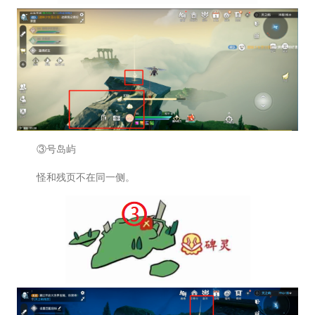
③号岛屿
怪和残页不在同一侧。