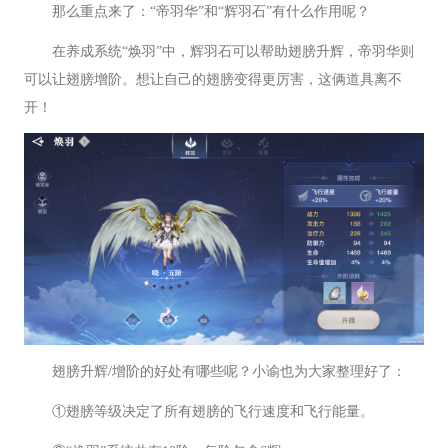
那么重点来了：“帝羽华”和“辉羽石”有什么作用呢？
在养成系统“焕羽”中，辉羽石可以帮助翅膀升辉，帝羽华则
可以让翅膀增阶。想让自己的翅膀变得更厉害，这俩道具离不
开！
翅膀升辉/增阶的好处有哪些呢？小谕也为大家整理好了：
①翅膀等级决定了所有翅膀的飞行速度和飞行能量。