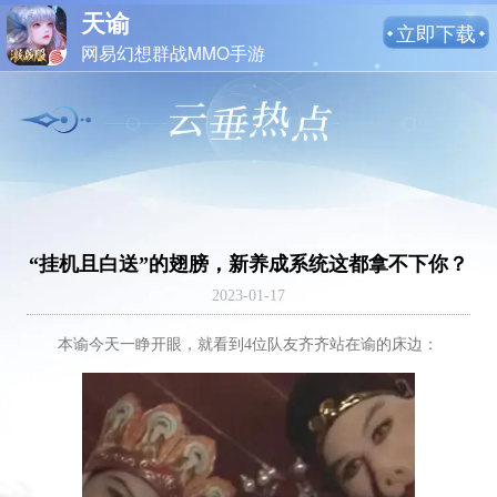
天谕
立即下载
网易幻想群战MMO手游
“挂机且白送”的翅膀，新养成系统这都拿不下你？
2023-01-17
本谕今天一睁开眼，就看到4位队友齐齐站在谕的床边：