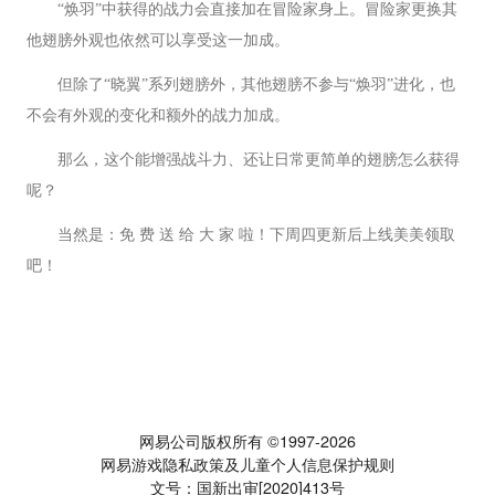
“焕羽”中获得的战力会直接加在冒险家身上。冒险家更换其
他翅膀外观也依然可以享受这一加成。
但除了“晓翼”系列翅膀外，其他翅膀不参与“焕羽”进化，也
不会有外观的变化和额外的战力加成。
那么，这个能增强战斗力、还让日常更简单的翅膀怎么获得
呢？
当然是：免 费 送 给 大 家 啦！下周四更新后上线美美领取
吧！
网易公司版权所有 ©1997-2026
网易游戏隐私政策及儿童个人信息保护规则
文号：国新出审[2020]413号