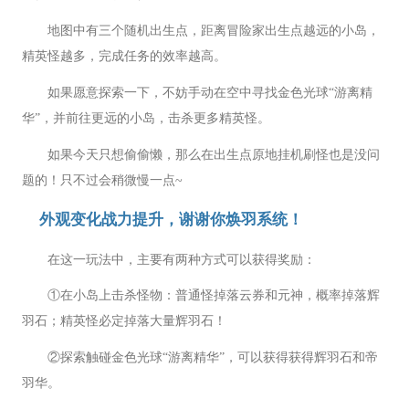
地图中有三个随机出生点，距离冒险家出生点越远的小岛，
精英怪越多，完成任务的效率越高。
如果愿意探索一下，不妨手动在空中寻找金色光球“游离精
华”，并前往更远的小岛，击杀更多精英怪。
如果今天只想偷偷懒，那么在出生点原地挂机刷怪也是没问
题的！只不过会稍微慢一点~
外观变化战力提升，谢谢你焕羽系统！
在这一玩法中，主要有两种方式可以获得奖励：
①在小岛上击杀怪物：普通怪掉落云券和元神，概率掉落辉
羽石；精英怪必定掉落大量辉羽石！
②探索触碰金色光球“游离精华”，可以获得获得辉羽石和帝
羽华。