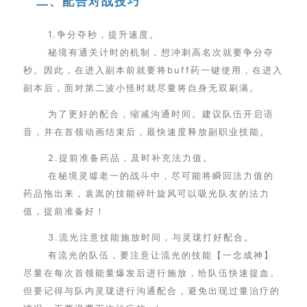
二、配合对战技巧
1.争分夺秒，提升速度。
秘境有通关计时的机制，想冲刺高名次就要争分夺
秒。因此，在进入副本前就要将buff药一键使用，在进入
副本后，面对第二波小怪时就尽量将自身无双刷满。
为了更好的配合，缩减沟通时间。建议队伍开启语
音，并在首领动画结束后，最快速度释放副职业技能。
2.提前准备药品，及时补充法力值。
在秘境灵墟老一的战斗中，尽可能将瞬回法力值的
药品拖出来，袁嵩的技能碎叶旋风可以吸光队友的法力
值，提前准备好！
3.流光注意技能施放时间，与灵珑打好配合。
有流光的队伍，要注意让流光的技能【一念成神】
尽量在每次首领能量爆发后进行施放，给队伍快速提血。
但要记得与队内灵珑进行沟通配合，避免出现过量治疗的