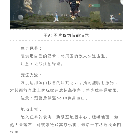
图9：
图片仅为技能演示
巨力风暴：
袁洪用自己的双拳，将周围的敌人快速击退。
注意：近战注意躲避。
荒流光波：
袁洪运用体内积蓄的洪荒之力，指向型喷射激光，
对其面前直线上的玩家造成超高伤害，并造成击退效果。
注意：预警后躲避boss侧身输出。
地动山摇：
陷入狂暴的袁洪，跳跃至地图中心，猛锤地面，激
起大量落石，对玩家造成高额伤害，最后一下将造成全图
猛击。