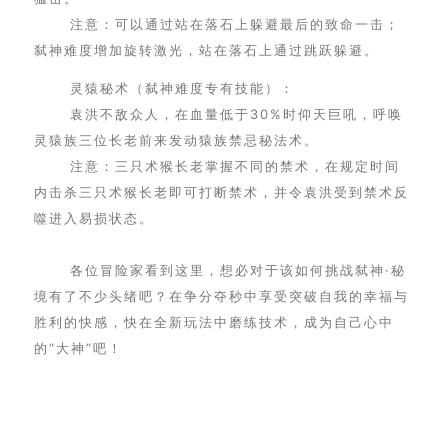
注意：可以通过站在落石上躲避最后的致命一击；
弑神难度增加旋转激光，站在落石上通过跳跃躲避。
灵猿秘术（弑神难度专有技能）：
袁洪不敌众人，在血量低于30%时仰天巨吼，呼唤
灵猿族三位长老前来发动猿族禁忌秘法术。
注意：三只术猴长老掌握不同的禁术，在规定时间
内击杀三只术猴长老即可打断禁术，并令袁洪受到禁术反
噬进入易损状态。
各位冒险家看到这里，想必对于该如何挑战弑神·秘
境有了不少头绪吧？在争分夺秒中享受突破自我的幸福与
胜利的快感，快在全新玩法中磨练技术，成为自己心中
的“大神”吧！