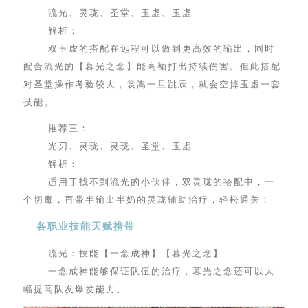
流光、灵珑、圣堂、玉虚、玉虚
解析：
双玉虚的搭配在远程可以做到更高效的输出，同时
配合流光的【暮光之念】能高额打出持续伤害。但此搭配
对圣堂操作考验较大，袁嵩一旦跳跃，就会空掉玉虚一套
技能。
推荐三：
光刃、灵珑、灵珑、圣堂、玉虚
解析：
适用于找不到流光的小伙伴，双灵珑的搭配中，一
个切毒，再带半输出半奶的灵珑辅助治疗，轻松通关！
各职业技能天赋携带
流光：技能【一念成神】【暮光之念】
一念成神能够保证队伍的治疗，暮光之念还可以大
幅提高队友爆发能力。