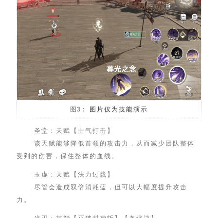
图3：
图片仅为技能演示
圣堂：天赋【士气打击】
该天赋能够降低首领的攻击力，从而减少团队整体
受到的伤害，保住整体的血线。
玉虚：天赋【法力过载】
尽管会造成双倍消耗蓝，但可以大幅度提升攻击
力。
光刃：技能【灭破封神斩】【血绽决】