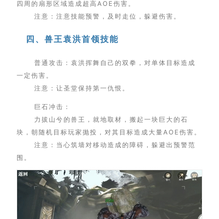
四周的扇形区域造成超高AOE伤害。
注意：注意技能预警，及时走位，躲避伤害。
四、兽王袁洪首领技能
普通攻击：袁洪挥舞自己的双拳，对单体目标造成
一定伤害。
注意：让圣堂保持第一仇恨。
巨石冲击：
力拔山兮的兽王，就地取材，搬起一块巨大的石
块，朝随机目标玩家抛投，对其目标造成大量AOE伤害。
注意：当心筑墙对移动造成的障碍，躲避出预警范
围。