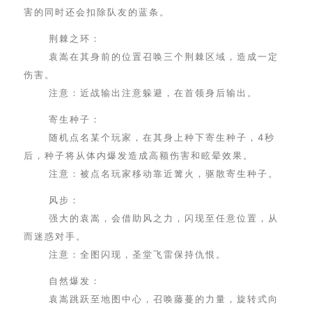
害的同时还会扣除队友的蓝条。
荆棘之环：
袁嵩在其身前的位置召唤三个荆棘区域，造成一定
伤害。
注意：近战输出注意躲避，在首领身后输出。
寄生种子：
随机点名某个玩家，在其身上种下寄生种子，4秒
后，种子将从体内爆发造成高额伤害和眩晕效果。
注意：被点名玩家移动靠近篝火，驱散寄生种子。
风步：
强大的袁嵩，会借助风之力，闪现至任意位置，从
而迷惑对手。
注意：全图闪现，圣堂飞雷保持仇恨。
自然爆发：
袁嵩跳跃至地图中心，召唤藤蔓的力量，旋转式向