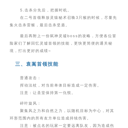
5.击杀分先后，把握时机。
在二号首领释放灵猿秘术召唤3只猴的时候，尽量先
集火击杀雷猴，最后击杀坚盾。
最后再附上一份弑神灵墟boss的攻略，方便各位冒
险家们了解回忆灵墟首领的技能，更快更简便的通关秘
境，打出更好的成绩~
三、袁嵩首领技能
普通攻击：
挥动法杖，对当前单体目标造成一定伤害。
注意：让圣堂保持第一仇恨。
碎叶旋风：
聚集风之力和自然之力，以随机目标为中心，对其
环形范围内的所有友方单位造成持续伤害。
注意：被点名的玩家一定要远离队友，因为造成伤