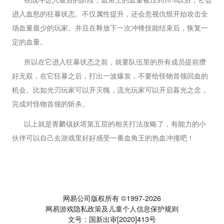
在战斗进入最后的阶段，血角王的血量被压到10%以后，它会
进入血怒的狂暴状态。不仅属性提升，还会忽视仇恨开始攻击全
场血量最少的玩家。并且在释放下一次冲锋技能结束后，恢复一
定的血量。
所以在它进入狂暴状态之前，就要队伍里的所有成员提前攒
好无双，在它狂暴之后，打出一波爆发，不要给怪物首领回血的
机会。比如光刃玩家可以开灭魄，流光玩家可以开启暮光之念，
完成对怪物首领的斩杀。
以上就是青麟镇妖塔第五层的相关打法攻略了，有能力的小
伙伴可以自己去游戏里好好感受一番血角王的热血冲撞吧！
网易公司版权所有 ©1997-2026
网易游戏隐私政策及儿童个人信息保护规则
文号：国新出审[2020]413号