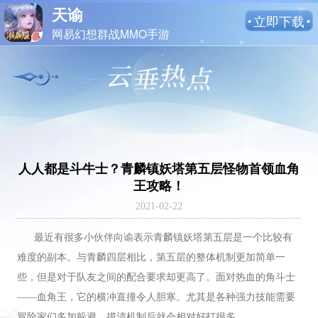
天谕
立即下载
网易幻想群战MMO手游
人人都是斗牛士？青麟镇妖塔第五层怪物首领血角
王攻略！
2021-02-22
最近有很多小伙伴向谕表示青麟镇妖塔第五层是一个比较有
难度的副本。与青麟四层相比，第五层的整体机制更加简单一
些，但是对于队友之间的配合要求却更高了。面对热血的角斗士
——血角王，它的横冲直撞令人胆寒。尤其是各种强力技能需要
冒险家们多加躲避，摸清机制后就会相对好打很多。