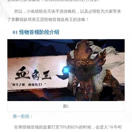
所以，小谕就联合天谕手游攻略机，以及@情歌为大家带来
了青麟镇妖塔第五层怪物首领血角王的攻略！
01 怪物首领阶段介绍
图1
第一阶段：
在将怪物首领的血量打至70%到65%的时候，会进入“斗牛时