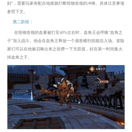
刻”，需要玩家有配合地摇旗打断怪物首领的冲锋。具体注意事项
参照下文。
第二阶段：
在怪物首领的血量被打至40%左右时，血角王会呼唤“血角之
子”加入战斗。他会在血角王释放一个扇形横扫技能后入场。冒险
家们可以在他被召唤出来之前攒一下无双值，好在第一时间集火
掉血角之子。