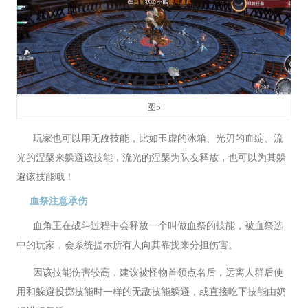
图5
玩家也可以用无敌技能，比如玉虚的冰箱、光刃的血绽、流
光的涅槃来躲避该技能，流光的涅槃为队友释放，也可以为其躲
避该技能哦！
血祭注意承伤
血角王在战斗过程中会释放一个叫做血祭的技能，被血祭选
中的玩家，会系统提示所有人向其靠拢来分担伤害。
因该技能伤害较高，建议被怪物首领点名后，远离人群后使
用和躲避投掷技能时一样的无敌技能躲避，或直接吃下技能由奶