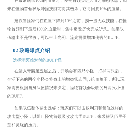
在最后剩余10%的血量时，怪物首领会进入血之暴怒状态，如
未在怪物首领释放冲撞技能前将其击杀，它将回复10%的血量。
建议冒险家们在血量下降到10%之前，攒一波无双技能，在怪
物首领剩下最后10%的血量时，集中爆发尽快完成斩杀。如果队
伍输出不是很够，可以带上光刃、流光提供增加伤害的BUFF。
02 攻略难点介绍
选择消灭难对付的BUFF怪
在进入青麟第五层之后，开场会有四只小怪，打掉两只后，
存活下来的两个小怪会将身上的增益状态同步给血角王，所以玩
家需要根据自身队伍情况来决定，怪物首领会吸收另外两只小怪
的BUFF。
如果队伍整体输出足够：玩家们可以击败利刃和复仇这样的
攻击型小怪，以阻止怪物首领吸收攻击类BUFF，来缓解队伍里圣
堂和灵珑的压力。