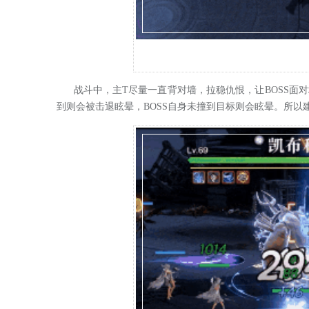
战斗中，主T尽量一直背对墙，拉稳仇恨，让BOSS面对
到则会被击退眩晕，BOSS自身未撞到目标则会眩晕。所