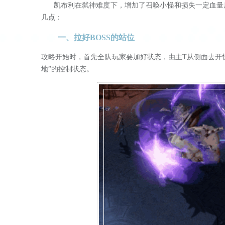
凯布利在弑神难度下，增加了召唤小怪和损失一定血量后
几点：
一、拉好BOSS的站位
攻略开始时，首先全队玩家要加好状态，由主T从侧面去开怪
地”的控制状态。