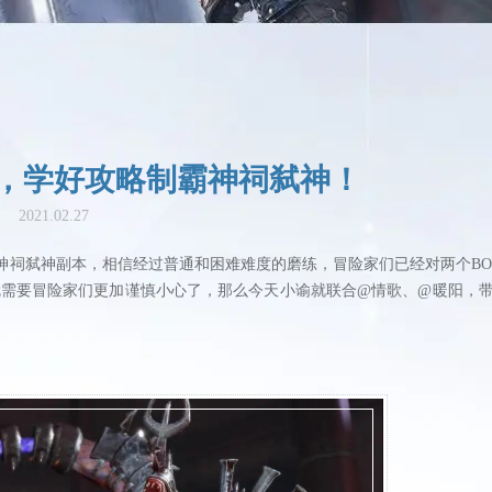
，学好攻略制霸神祠弑神！
2021.02.27
弑神副本，相信经过普通和困难难度的磨练，冒险家们已经对两个BO
需要冒险家们更加谨慎小心了，那么今天小谕就联合@情歌、@暖阳，