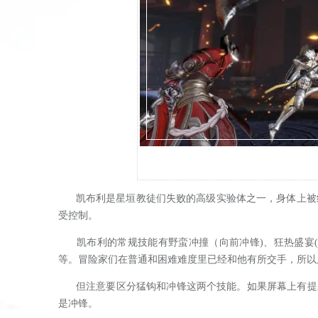
凯布利是星垣教徒们失败的高级实验体之一，身体上被组
受控制。
凯布利的常规技能有野蛮冲撞（向前冲锋)、狂热盛宴(
等。冒险家们在普通和困难难度里已经和他有所交手，所以
但注意要区分猛钩和冲锋这两个技能。如果屏幕上有提示
是冲锋。