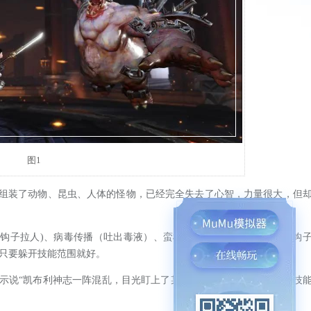
图1
装了动物、昆虫、人体的怪物，已经完全失去了心智，力量很大，但
钩子拉人)、病毒传播（吐出毒液）、蛮横霸道（以自己为圆心挥舞钩
只要躲开技能范围就好。
说“凯布利神志一阵混乱，目光盯上了某某玩家”。那么之后使用的技