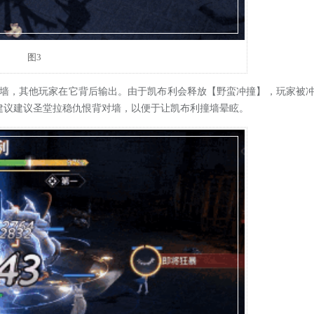
图3
墙，其他玩家在它背后输出。由于凯布利会释放【野蛮冲撞】，玩家被
以建议建议圣堂拉稳仇恨背对墙，以便于让凯布利撞墙晕眩。