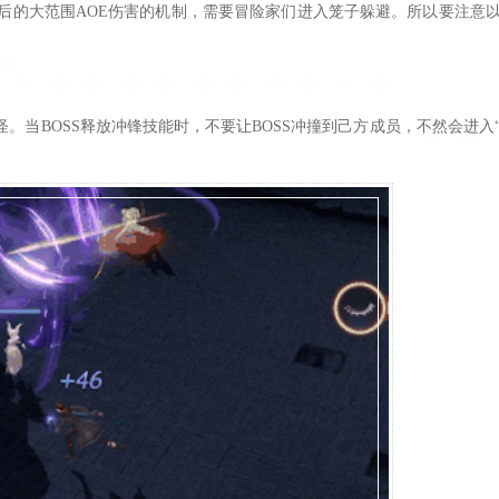
的大范围AOE伤害的机制，需要冒险家们进入笼子躲避。所以要注意
。当BOSS释放冲锋技能时，不要让BOSS冲撞到己方成员，不然会进入