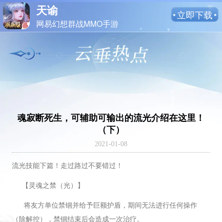
天谕
立即下载
网易幻想群战MMO手游
魂寂断死生，可辅助可输出的流光介绍在这里！
（下）
2021-01-08
流光技能下篇！走过路过不要错过！
【灵魂之禁（光）】
将友方单位禁锢并给予巨额护盾，期间无法进行任何操作
（除解控），禁锢结束后会造成一次治疗。