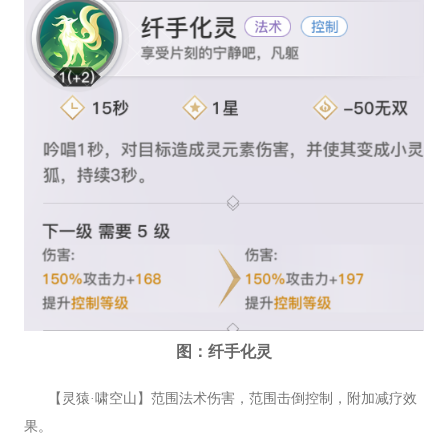
图：纤手化灵
【灵猿·啸空山】范围法术伤害，范围击倒控制，附加减疗效
果。