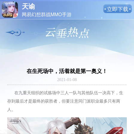
天谕
立即下载
网易幻想群战MMO手游
在生死场中，活着就是第一奥义！
2021-01-08
在九重天组织的试炼场中三人一队与其他队伍一决高下，生
存到最后才是最终的获胜者，但要注意同门派职业最多只有两
人。