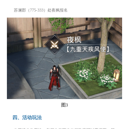
苏澜郡（775-333）处夜枫报名
图3
四、活动玩法