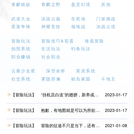
青麒镇妖
青麟之野
盈灵幻境
其他
武道大会
决战云巅
生死场
门派挑战
星落争锋
神耀竞技
领地战
决战云境
冒险玩法
冒险技巧&彩蛋
海底冒险
拍照系统
生活玩法
钓鱼玩法
职业赚钱
社会职业
云垂少女星
深空余烬
英灵系统
社交系统
雾隐苏澜
鲸岛家园
斗地主
【冒险玩法】
“挂机且白送”的翅膀，新养成系统这都拿不下你？
2023-01-17
【冒险玩法】
抱歉，有地图就是可以为所欲为！这份“天之屿”秘籍今天就传授给你吧!
2023-01-17
【冒险玩法】
冒险的征途不只是当下，还有天空和大海！（下）
2021-01-08