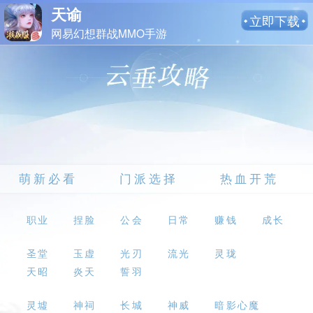
天谕
立即下载
网易幻想群战MMO手游
萌新必看
门派选择
热血开荒
职业
捏脸
公会
日常
赚钱
成长
圣堂
玉虚
光刃
流光
灵珑
天昭
炎天
誓羽
灵墟
神祠
长城
神威
暗影心魔